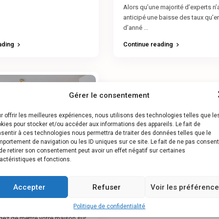
Alors qu’une majorité d’experts n’
anticipé une baisse des taux qu’en
d’anné
...
ading
Continue reading
Gérer le consentement
r offrir les meilleures expériences, nous utilisons des technologies telles que le
kies pour stocker et/ou accéder aux informations des appareils. Le fait de
sentir à ces technologies nous permettra de traiter des données telles que le
portement de navigation ou les ID uniques sur ce site. Le fait de ne pas consent
de retirer son consentement peut avoir un effet négatif sur certaines
actéristiques et fonctions.
illeures astuces pour
Accepter
Refuser
Voir les préférenc
votr...
Politique de confidentialité
ez de mettre votre maison sur