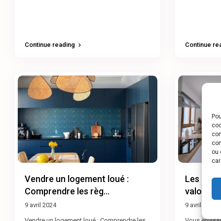
Continue reading
Continue re
Pou
coo
con
com
ou 
car
Vendre un logement loué :
Les 8 me
Comprendre les règ...
valoriser 
9 avril 2024
9 avril 2024
Vendre un logement loué : Comprendre les
Vous envisag