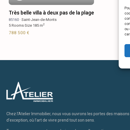
Pou
Très belle villa à deux pas de la plage
coo
con
85160 ·
Saint-Jean-de-Monts
com
2
5
Rooms
·
Size
185 m
ou 
788 500 €
car
Chez l’Atelier Immobilier, nous vous ouvrons les portes des maison
d’exception, où l’art de vivre prend tout son sens.