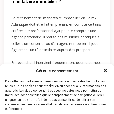
mandataire immobilier ?
Le recrutement de mandataire immobilier en Loire-
Atlantique doit être fait en prenant en compte certains
critères. Ce professionnel agit pour le compte d’une
agence partenaire. Il réalise des missions identiques à
celles d’un conseiller ou d’un agent immobilier. Il joue
également un rôle similaire auprès des prospects.
En revanche, il intervient fréquemment pour le compte
de l’agence à laquelle il est lié, mais jamais en son nom
Gérer le consentement
propre. De ce fait, il réalise les activités suivantes :
Pour offrir les meilleures expériences, nous utilisons des technologies
telles que les cookies pour stocker et/ou accéder aux informations des
Prospecter pour des mandats ;
appareils. Le fait de consentir à ces technologies nous permettra de
Proposer des biens à vendre aux acquéreurs
traiter des données telles que le comportement de navigation ou les ID
uniques sur ce site. Le fait de ne pas consentir ou de retirer son
potentiels ;
consentement peut avoir un effet négatif sur certaines caractéristiques
Faire des visites auprès des vendeurs ;
et fonctions.
Soutien aux négociations ;