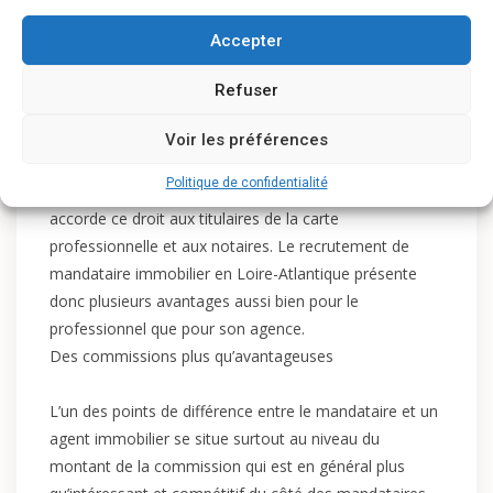
Réaliser des formalités administratives rattachées
Accepter
à la vente ;
Donner des conseils sur tout ce qui a rapport aux
Refuser
transactions immobilières.
Voir les préférences
Cependant, il n’est pas désigné pour la rédaction de
Politique de confidentialité
compromis de vente étant donné que la législation
accorde ce droit aux titulaires de la carte
professionnelle et aux notaires. Le recrutement de
mandataire immobilier en Loire-Atlantique présente
donc plusieurs avantages aussi bien pour le
professionnel que pour son agence.
Des commissions plus qu’avantageuses
L’un des points de différence entre le mandataire et un
agent immobilier se situe surtout au niveau du
montant de la commission qui est en général plus