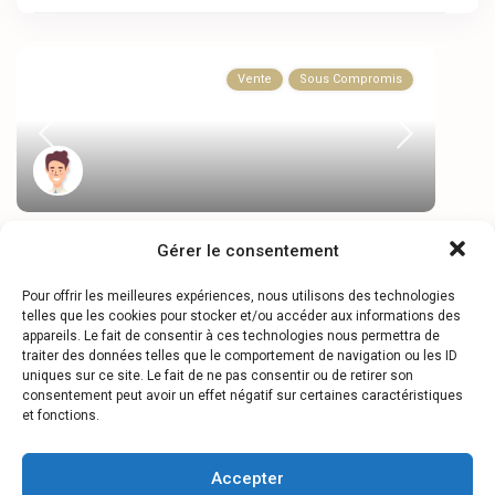
Vente
Sous Compromis
A 30mn de Nantes, espace et confort, piscine...
Gérer le consentement
44170 ·
Abbaretz
2
4
Rooms
·
Size
195 m
Pour offrir les meilleures expériences, nous utilisons des technologies
telles que les cookies pour stocker et/ou accéder aux informations des
400 000 €
appareils. Le fait de consentir à ces technologies nous permettra de
traiter des données telles que le comportement de navigation ou les ID
uniques sur ce site. Le fait de ne pas consentir ou de retirer son
consentement peut avoir un effet négatif sur certaines caractéristiques
et fonctions.
Accepter