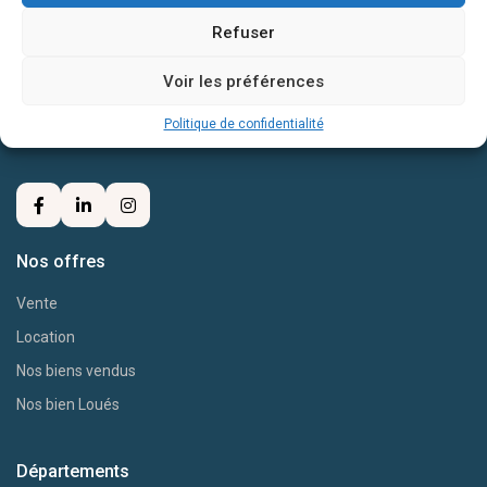
Refuser
Chez l’Atelier Immobilier, nous vous ouvrons les portes des maisons de
Voir les préférences
charmes et des biens d’exception, où l’art de vivre prend tout son sens.
Trouvez avec nous votre prochaine adresse d’exception.
Politique de confidentialité
Nos offres
Vente
Location
Nos biens vendus
Nos bien Loués
Départements