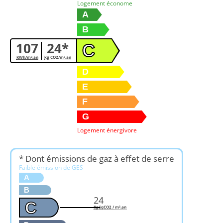
Logement économe
A
B
107
24*
C
KWh/m².an
kg CO2/m².an
D
E
F
G
Logement énergivore
* Dont émissions de gaz à effet de serre
Faible émission de GES
A
B
24
C
KgéqCO2 / m².an