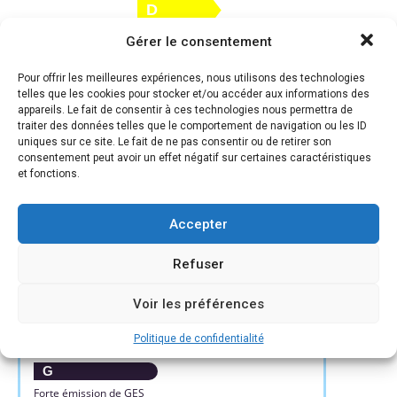
D
E
Gérer le consentement
371
12*
F
Pour offrir les meilleures expériences, nous utilisons des technologies
KWh/m².an
kg CO2/m².an
telles que les cookies pour stocker et/ou accéder aux informations des
G
appareils. Le fait de consentir à ces technologies nous permettra de
traiter des données telles que le comportement de navigation ou les ID
Logement énergivore
uniques sur ce site. Le fait de ne pas consentir ou de retirer son
consentement peut avoir un effet négatif sur certaines caractéristiques
et fonctions.
* Dont émissions de gaz à effet de serre
Faible émission de GES
A
Accepter
B
12
Refuser
C
KgéqCO2 / m².an
Voir les préférences
D
E
Politique de confidentialité
F
G
Forte émission de GES