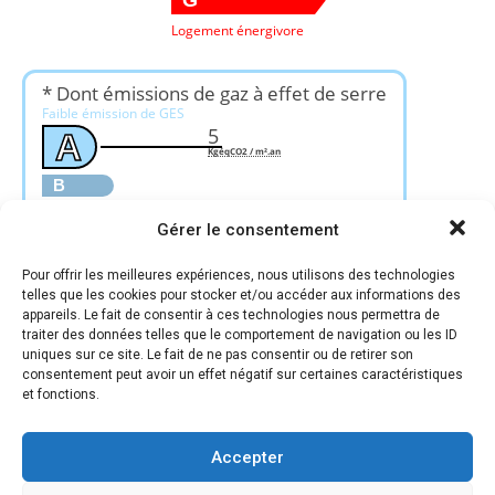
Logement énergivore
* Dont émissions de gaz à effet de serre
Faible émission de GES
5
A
KgéqCO2 / m².an
B
C
Gérer le consentement
D
E
Pour offrir les meilleures expériences, nous utilisons des technologies
F
telles que les cookies pour stocker et/ou accéder aux informations des
appareils. Le fait de consentir à ces technologies nous permettra de
G
traiter des données telles que le comportement de navigation ou les ID
Forte émission de GES
uniques sur ce site. Le fait de ne pas consentir ou de retirer son
consentement peut avoir un effet négatif sur certaines caractéristiques
et fonctions.
Accepter