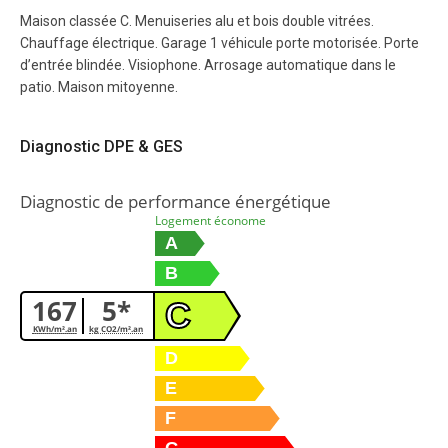
Maison classée C. Menuiseries alu et bois double vitrées.
Chauffage électrique. Garage 1 véhicule porte motorisée. Porte
d’entrée blindée. Visiophone. Arrosage automatique dans le
patio. Maison mitoyenne.
Diagnostic DPE & GES
Diagnostic de performance énergétique
Logement économe
A
B
167
5*
C
KWh/m².an
kg CO2/m².an
D
E
F
G