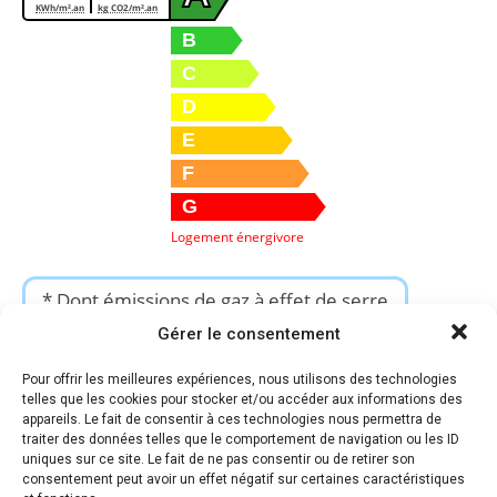
KWh/m².an
kg CO2/m².an
B
C
D
E
F
G
Logement énergivore
* Dont émissions de gaz à effet de serre
Faible émission de GES
Gérer le consentement
2
A
KgéqCO2 / m².an
Pour offrir les meilleures expériences, nous utilisons des technologies
B
telles que les cookies pour stocker et/ou accéder aux informations des
C
appareils. Le fait de consentir à ces technologies nous permettra de
traiter des données telles que le comportement de navigation ou les ID
D
uniques sur ce site. Le fait de ne pas consentir ou de retirer son
E
consentement peut avoir un effet négatif sur certaines caractéristiques