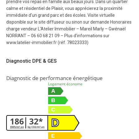
prendre vos repas en famille aux beaux jours. Dans un quartier
calme et résidentiel de Plaisir, vous apprécierez la proximité
immédiate d’un grand parc et des écoles. Visite virtuelle
disponible sur le site diffuseur ou sinon sur demande Honoraires
charge vendeur L’Atelier Immobilier – Mareil Marly – Gwénaël
NORRANT – 06 60 68 21 09 – Plus d’informations sur
www.latelier-immobilier.fr (réf. 78023333)
Diagnostic DPE & GES
Diagnostic de performance énergétique
Logement économe
A
B
C
186
32*
D
KWh/m².an
kg CO2/m².an
E