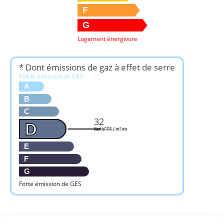
F
G
Logement énergivore
* Dont émissions de gaz à effet de serre
Faible émission de GES
A
B
C
32
D
KgéqCO2 / m².an
E
F
G
Forte émission de GES