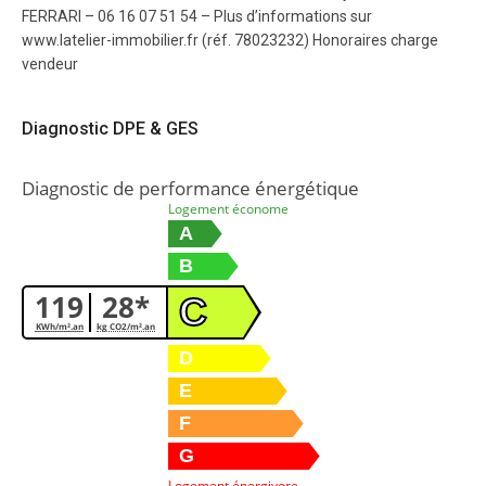
FERRARI – 06 16 07 51 54 – Plus d’informations sur
www.latelier-immobilier.fr (réf. 78023232) Honoraires charge
vendeur
Diagnostic DPE & GES
Diagnostic de performance énergétique
Logement économe
A
B
119
28*
C
KWh/m².an
kg CO2/m².an
D
E
F
G
Logement énergivore