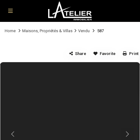
Home
Maisons, Propriétés & Villas
Vendu
587
Share
Favorite
Print