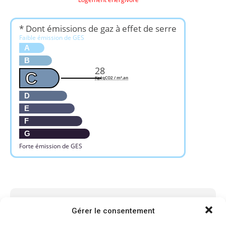
* Dont émissions de gaz à effet de serre
Faible émission de GES
A
B
28
C
KgéqCO2 / m².an
D
E
F
G
Forte émission de GES
Gérer le consentement
Hélène FERRARI