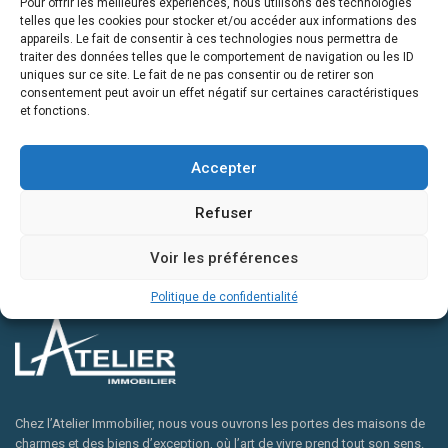
Pour offrir les meilleures expériences, nous utilisons des technologies
telles que les cookies pour stocker et/ou accéder aux informations des
appareils. Le fait de consentir à ces technologies nous permettra de
traiter des données telles que le comportement de navigation ou les ID
uniques sur ce site. Le fait de ne pas consentir ou de retirer son
Les 8 meilleures astuces pour valoriser votr...
consentement peut avoir un effet négatif sur certaines caractéristiques
et fonctions.
9 avril 2024
Vous envisagez de mettre votre maison sur le marché, et vous
voulez maximiser son potentiel de vente pour obtenir l
...
Accepter
Refuser
Continue reading
Voir les préférences
Politique de confidentialité
Chez l’Atelier Immobilier, nous vous ouvrons les portes des maisons de
charmes et des biens d’exception, où l’art de vivre prend tout son sens.