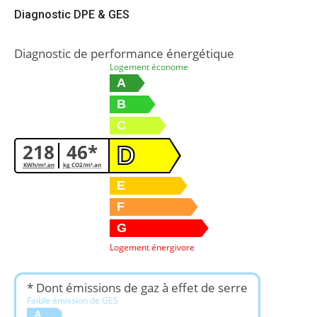
Diagnostic DPE & GES
Diagnostic de performance énergétique
Logement économe
A
B
C
218
46*
D
KWh/m².an
kg CO2/m².an
E
F
G
Logement énergivore
* Dont émissions de gaz à effet de serre
Faible émission de GES
A