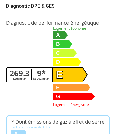
Diagnostic DPE & GES
Diagnostic de performance énergétique
Logement économe
A
B
C
D
269.3
9*
E
KWh/m².an
kg CO2/m².an
F
G
Logement énergivore
* Dont émissions de gaz à effet de serre
Faible émission de GES
A