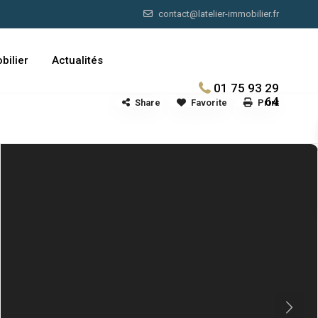
contact@latelier-immobilier.fr
bilier
Actualités
01 75 93 29
64
Share
Favorite
Print