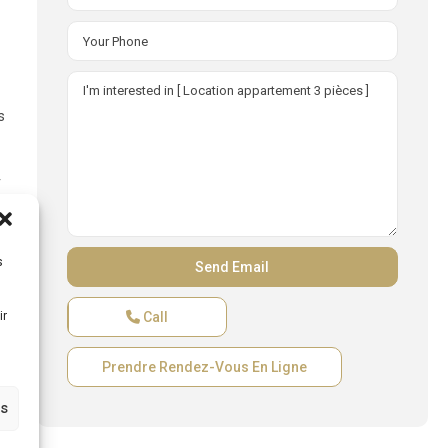
t
s
r
s
ir
Call
Prendre Rendez-Vous En Ligne
es