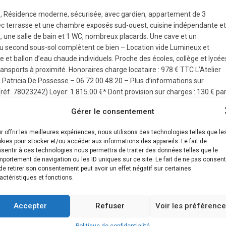
, Résidence moderne, sécurisée, avec gardien, appartement de 3
vec terrasse et une chambre exposés sud-ouest, cuisine indépendante e
une salle de bain et 1 WC, nombreux placards. Une cave et un
 second sous-sol complètent ce bien – Location vide Lumineux et
 et ballon d’eau chaude individuels. Proche des écoles, collège et lycée
sports à proximité. Honoraires charge locataire : 978 € TTC L’Atelier
– Patricia De Possesse – 06 72 00 48 20 – Plus d’informations sur
(réf. 78023242) Loyer: 1 815.00 €* Dont provision sur charges : 130 € pa
le) – Loyer hors charges : 1 685€* Honoraires charge locataire : 978 €
Gérer le consentement
685 €
r offrir les meilleures expériences, nous utilisons des technologies telles que le
kies pour stocker et/ou accéder aux informations des appareils. Le fait de
sentir à ces technologies nous permettra de traiter des données telles que le
portement de navigation ou les ID uniques sur ce site. Le fait de ne pas consent
de retirer son consentement peut avoir un effet négatif sur certaines
mance
* Dont émissions de gaz à effet de
actéristiques et fonctions.
serre
ent économe
Faible émission de GES
Accepter
Refuser
Voir les préférenc
5
A
KgéqCO2 / m².an
Politique de confidentialité