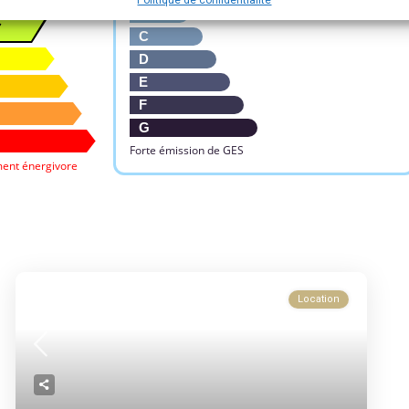
C
B
C
D
E
F
G
Forte émission de GES
ent énergivore
Location