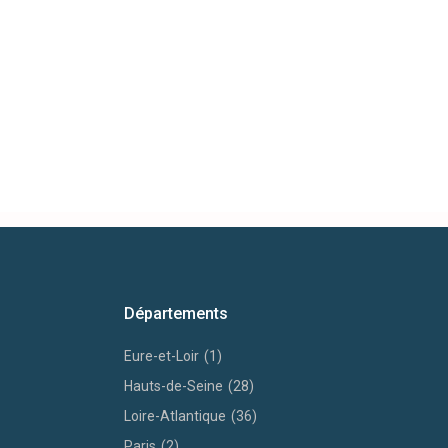
Départements
Eure-et-Loir
(1)
Hauts-de-Seine
(28)
Loire-Atlantique
(36)
Paris
(2)