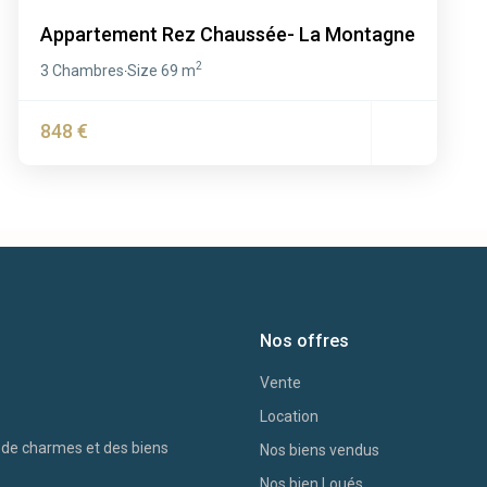
Appartement Rez Chaussée- La Montagne
2
3 Chambres
Size
69 m
·
848 €
Nos offres
Vente
Location
s de charmes et des biens
Nos biens vendus
Nos bien Loués