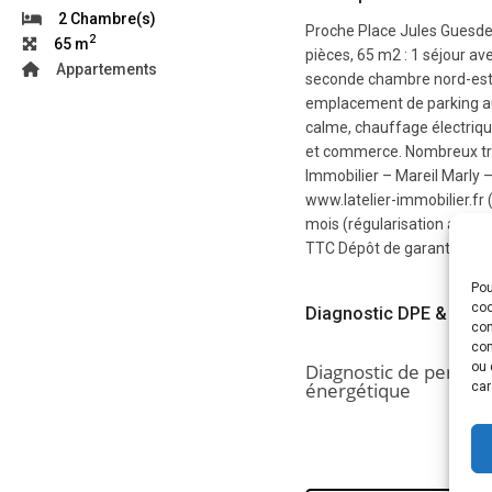
2 Chambre(s)
Proche Place Jules Guesde
2
65 m
pièces, 65 m2 : 1 séjour a
Appartements
seconde chambre nord-est, 
emplacement de parking au
calme, chauffage électrique
et commerce. Nombreux tran
Immobilier – Mareil Marly 
www.latelier-immobilier.fr 
mois (régularisation annuel
TTC Dépôt de garantie : 1 
Pou
coo
Diagnostic DPE & GES
con
com
ou 
Diagnostic de perfor
énergétique
car
Logem
A
B