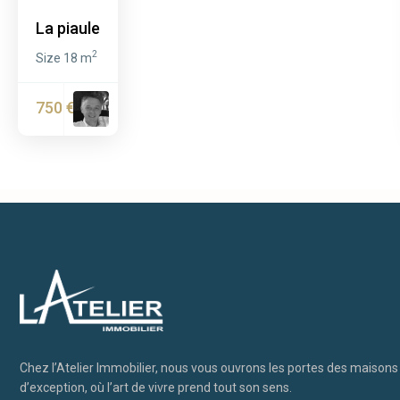
La piaule
2
Size
18 m
750 €
Chez l’Atelier Immobilier, nous vous ouvrons les portes des maison
d’exception, où l’art de vivre prend tout son sens.