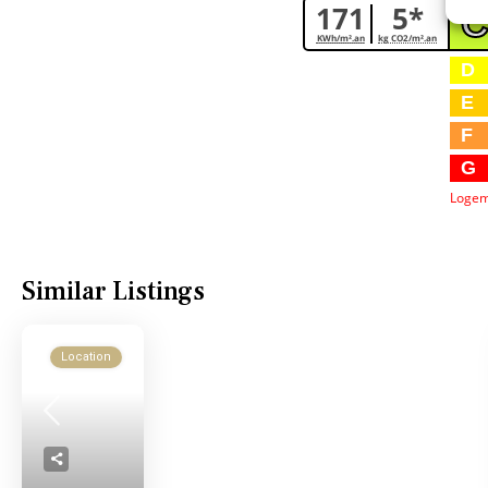
171
5*
KWh/m².an
kg CO2/m².an
D
E
F
G
Logem
Similar Listings
Location